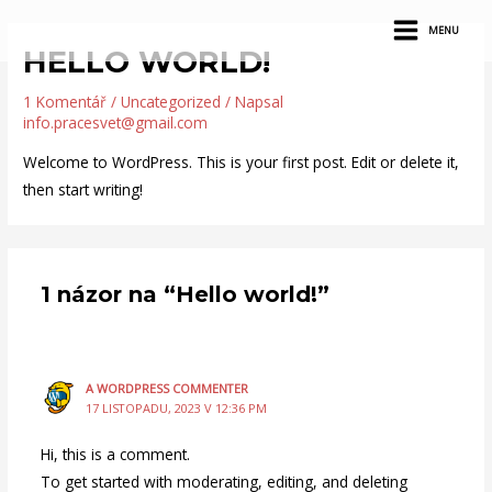
Přeskočit
MAIN
MENU
na
HELLO WORLD!
MENU
obsah
1 Komentář
/
Uncategorized
/ Napsal
info.pracesvet@gmail.com
Welcome to WordPress. This is your first post. Edit or delete it,
then start writing!
1 názor na “Hello world!”
A WORDPRESS COMMENTER
17 LISTOPADU, 2023 V 12:36 PM
Hi, this is a comment.
To get started with moderating, editing, and deleting