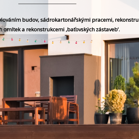
teplováním budov, sádrokartonářskými pracemi, rekonstr
ch omítek a rekonstrukcemi ‚baťovských zástaveb‘.