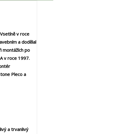
 Vsetíně v roce
tavebním a dodělal
ři montážích po
SA v roce 1997.
ontér
stone Pleco a
vý a trvanlivý