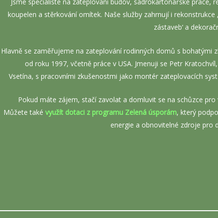
Jsme specialisté na zateplování budov, sádrokartonářské práce, 
koupelen a stěrkování omítek. Naše služby zahrnují i rekonstrukce
zástaveb‘ a dekorač
Hlavně se zaměřujeme na zateplování rodinných domů s bohatými 
od roku 1997, včetně práce v USA. Jmenuji se Petr Kratochvíl, 
Vsetína, s pracovními zkušenostmi jako montér zateplovacích sys
Pokud máte zájem, stačí zavolat a domluvit se na schůzce pro 
Můžete také
využít dotaci z programu Zelená úsporám
, který podp
energie a obnovitelné zdroje pro