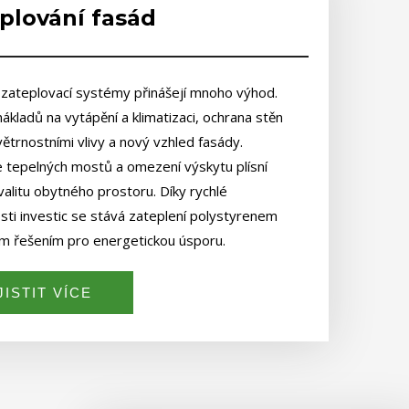
plování fasád
zateplovací systémy přinášejí mnoho výhod.
ákladů na vytápění a klimatizaci, ochrana stěn
ětrnostními vlivy a nový vzhled fasády.
e tepelných mostů a omezení výskytu plísní
kvalitu obytného prostoru. Díky rychlé
sti investic se stává zateplení polystyrenem
ím řešením pro energetickou úsporu.
JISTIT VÍCE