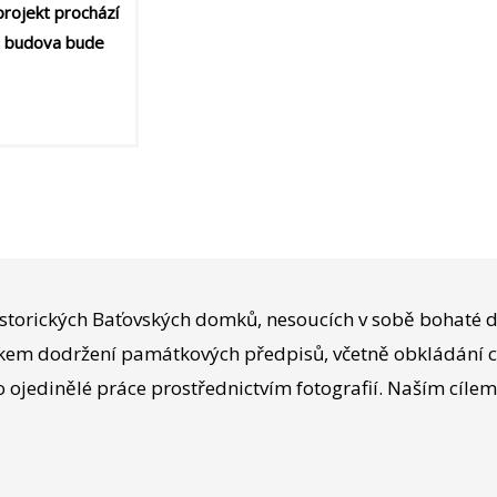
projekt prochází
še budova bude
istorických Baťovských domků, nesoucích v sobě bohaté 
rvkem dodržení památkových předpisů, včetně obkládání 
 ojedinělé práce prostřednictvím fotografií. Naším cílem 