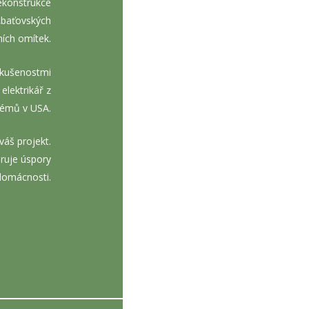
rekonstrukce
 ‚baťovských
ních omítek.
zkušenostmi
elektrikář z
témů v USA.
váš projekt.
oruje úspory
 domácnosti.