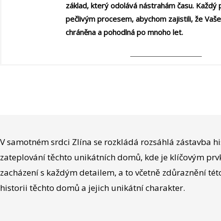
základ, který odolává nástrahám času. Každý 
pečlivým procesem, abychom zajistili, že Va
chráněna a pohodlná po mnoho let.
V samotném srdci Zlína se rozkládá rozsáhlá zástavba h
zateplování těchto unikátních domů, kde je klíčovým p
zacházení s každým detailem, a to včetně zdůraznění této
historii těchto domů a jejich unikátní charakter.